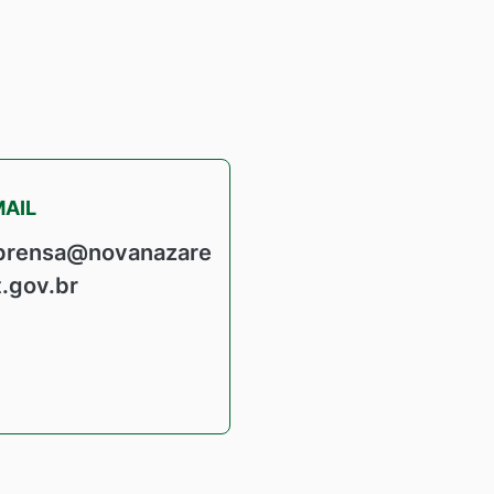
MAIL
prensa@novanazare
t.gov.br