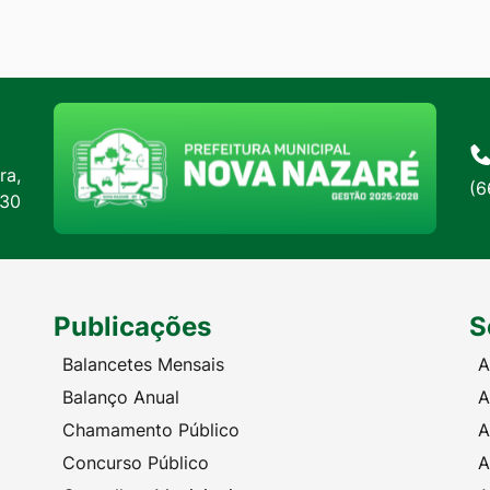
ra,
(6
:30
Publicações
S
Balancetes Mensais
A
Balanço Anual
A
Chamamento Público
A
Concurso Público
A