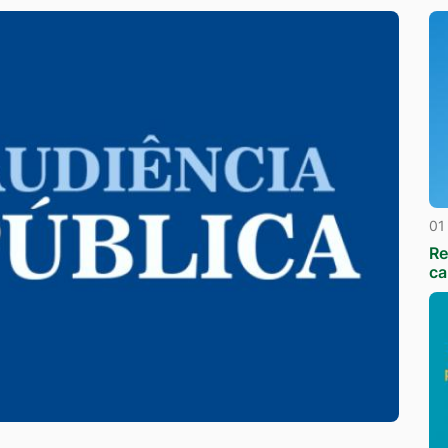
01
Re
ca