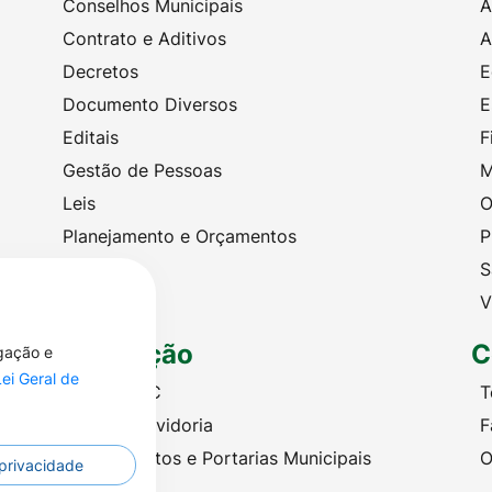
Conselhos Municipais
A
Contrato e Aditivos
A
Decretos
E
Documento Diversos
E
Editais
F
Gestão de Pessoas
M
Leis
O
Planejamento e Orçamentos
P
Portarias
S
Licitações
V
Legislação
C
egação e
Lei Geral de
Criação SIC
T
Criação Ouvidoria
F
Leis, Decretos e Portarias Municipais
O
 privacidade