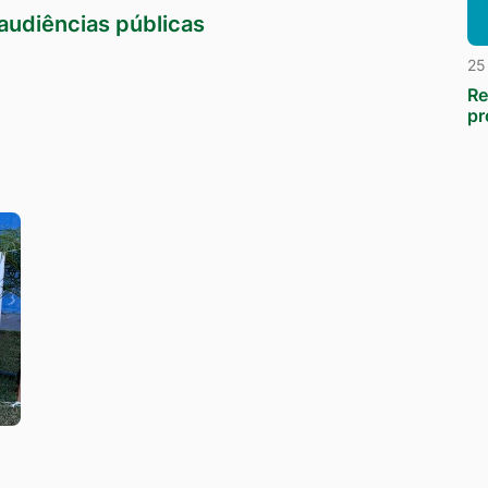
 audiências públicas
25
Re
pr