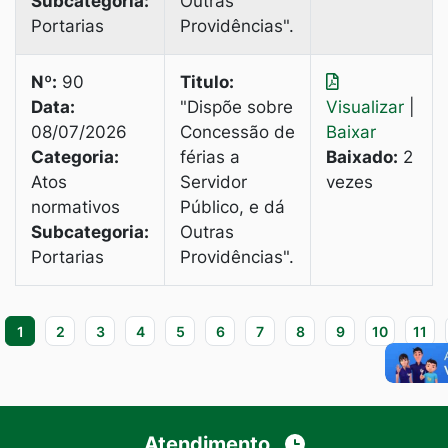
Subcategoria:
Outras
Portarias
Providências".
Nº:
90
Titulo:
Data:
"Dispõe sobre
Visualizar
|
08/07/2026
Concessão de
Baixar
Categoria:
férias a
Baixado:
2
Atos
Servidor
vezes
normativos
Público, e dá
Subcategoria:
Outras
Portarias
Providências".
1
2
3
4
5
6
7
8
9
10
11
Atendimento