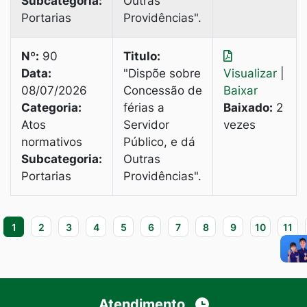
Subcategoria:
Outras
Portarias
Providências".
Nº:
90
Titulo:
Data:
"Dispõe sobre
Visualizar
|
08/07/2026
Concessão de
Baixar
Categoria:
férias a
Baixado:
2
Atos
Servidor
vezes
normativos
Público, e dá
Subcategoria:
Outras
Portarias
Providências".
1
2
3
4
5
6
7
8
9
10
11
Atendimento