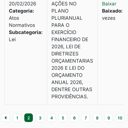
20/02/2026
AÇÕES NO
Baixar
Categoria:
PLANO
Baixado:
6
Atos
PLURIANUAL
vezes
Normativos
PARA O
Subcategoria:
EXERCÍCIO
Lei
FINANCEIRO DE
2026, LEI DE
DIRETRIZES
ORÇAMENTARIAS
2026 E LEI DO
ORÇAMENTO
ANUAL 2026,
DENTRE OUTRAS
PROVIDÊNCIAS.
1
2
3
4
5
6
7
8
9
10