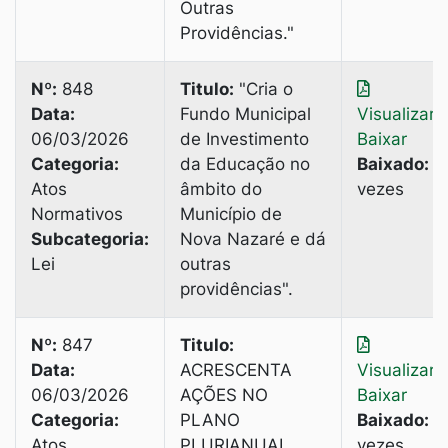
Outras
Providências."
Nº:
848
Titulo:
"Cria o
Data:
Fundo Municipal
Visualizar
|
06/03/2026
de Investimento
Baixar
Categoria:
da Educação no
Baixado:
3
Atos
âmbito do
vezes
Normativos
Município de
Subcategoria:
Nova Nazaré e dá
Lei
outras
providências".
Nº:
847
Titulo:
Data:
ACRESCENTA
Visualizar
|
06/03/2026
AÇÕES NO
Baixar
Categoria:
PLANO
Baixado:
3
Atos
PLURIANUAL
vezes