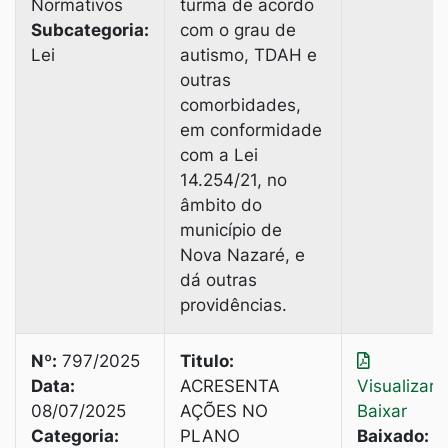
Normativos
turma de acordo
Subcategoria:
com o grau de
Lei
autismo, TDАН е
outras
comorbidades,
em conformidade
com a Lei
14.254/21, no
âmbito do
município de
Nova Nazaré, e
dá outras
providências.
Nº:
797/2025
Titulo:
Data:
ACRESENTA
Visualizar
|
08/07/2025
AÇÕES NO
Baixar
Categoria:
PLANO
Baixado:
4