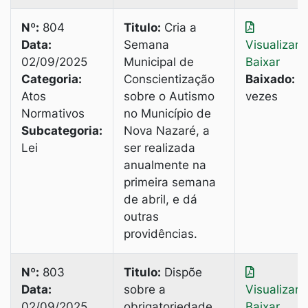
Nº:
804
Titulo:
Cria a
Data:
Semana
Visualizar
|
02/09/2025
Municipal de
Baixar
Categoria:
Conscientização
Baixado:
3
Atos
sobre o Autismo
vezes
Normativos
no Município de
Subcategoria:
Nova Nazaré, a
Lei
ser realizada
anualmente na
primeira semana
de abril, e dá
outras
providências.
Nº:
803
Titulo:
Dispõe
Data:
sobre a
Visualizar
|
02/09/2025
obrigatoriedade
Baixar