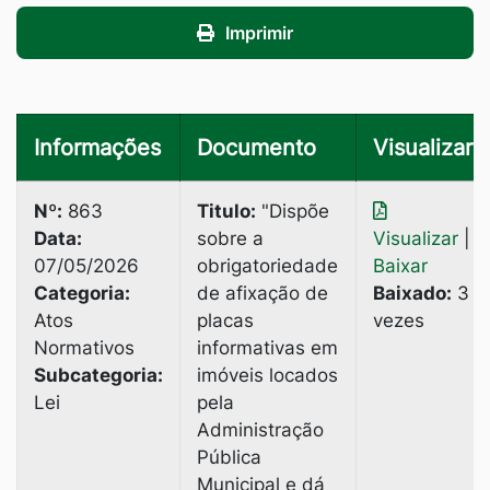
Imprimir
Informações
Documento
Visualizar
Nº:
863
Titulo:
"Dispõe
Data:
sobre a
Visualizar
|
07/05/2026
obrigatoriedade
Baixar
Categoria:
de afixação de
Baixado:
3
Atos
placas
vezes
Normativos
informativas em
Subcategoria:
imóveis locados
Lei
pela
Administração
Pública
Municipal e dá