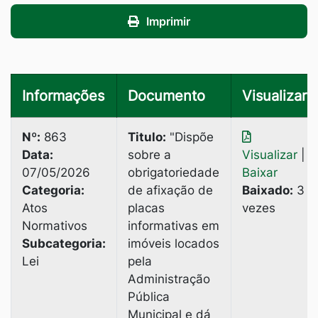
Imprimir
Informações
Documento
Visualizar
Nº:
863
Titulo:
"Dispõe
Data:
sobre a
Visualizar
|
07/05/2026
obrigatoriedade
Baixar
Categoria:
de afixação de
Baixado:
3
Atos
placas
vezes
Normativos
informativas em
Subcategoria:
imóveis locados
Lei
pela
Administração
Pública
Municipal e dá