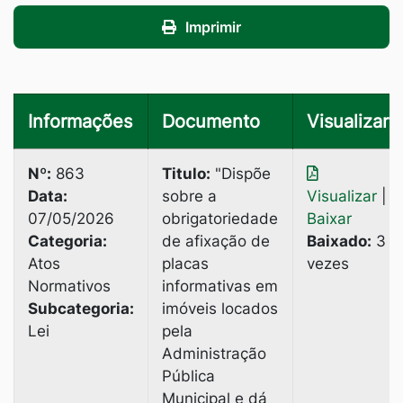
Imprimir
Informações
Documento
Visualizar
Nº:
863
Titulo:
"Dispõe
Data:
sobre a
Visualizar
|
07/05/2026
obrigatoriedade
Baixar
Categoria:
de afixação de
Baixado:
3
Atos
placas
vezes
Normativos
informativas em
Subcategoria:
imóveis locados
Lei
pela
Administração
Pública
Municipal e dá