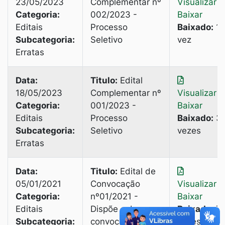
23/05/2023
Complementar nº
Visualizar
|
Categoria:
002/2023 -
Baixar
Editais
Processo
Baixado:
1
Subcategoria:
Seletivo
vez
Erratas
Data:
Titulo:
Edital
18/05/2023
Complementar nº
Visualizar
|
Categoria:
001/2023 -
Baixar
Editais
Processo
Baixado:
3
Subcategoria:
Seletivo
vezes
Erratas
Data:
Titulo:
Edital de
05/01/2021
Convocação
Visualizar
|
Categoria:
nº01/2021 -
Baixar
Editais
Dispõe sobre a
Baixado:
7
Subcategoria:
convocação de
vezes