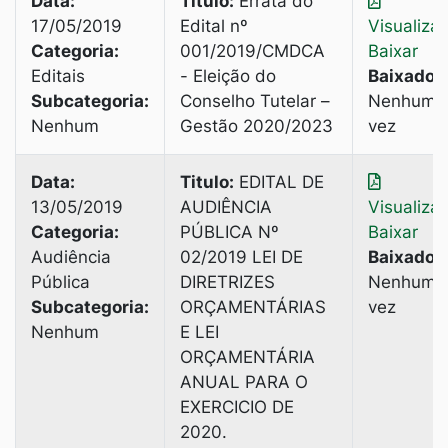
Data:
Titulo:
Errata do
17/05/2019
Edital nº
Visualiza
Categoria:
001/2019/CMDCA
Baixar
Editais
- Eleição do
Baixado:
Subcategoria:
Conselho Tutelar –
Nenhuma
Nenhum
Gestão 2020/2023
vez
Data:
Titulo:
EDITAL DE
13/05/2019
AUDIÊNCIA
Visualiza
Categoria:
PÚBLICA Nº
Baixar
Audiência
02/2019 LEI DE
Baixado:
Pública
DIRETRIZES
Nenhuma
Subcategoria:
ORÇAMENTÁRIAS
vez
Nenhum
E LEI
ORÇAMENTÁRIA
ANUAL PARA O
EXERCICIO DE
2020.