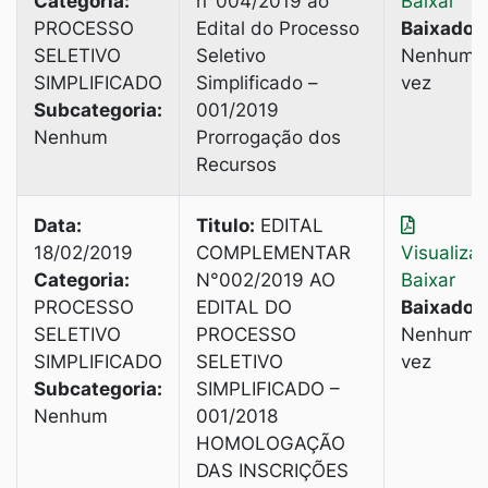
Categoria:
n°004/2019 ao
Baixar
PROCESSO
Edital do Processo
Baixado:
SELETIVO
Seletivo
Nenhuma
SIMPLIFICADO
Simplificado –
vez
Subcategoria:
001/2019
Nenhum
Prorrogação dos
Recursos
Data:
Titulo:
EDITAL
18/02/2019
COMPLEMENTAR
Visualiza
Categoria:
N°002/2019 AO
Baixar
PROCESSO
EDITAL DO
Baixado:
SELETIVO
PROCESSO
Nenhuma
SIMPLIFICADO
SELETIVO
vez
Subcategoria:
SIMPLIFICADO –
Nenhum
001/2018
HOMOLOGAÇÃO
DAS INSCRIÇÕES