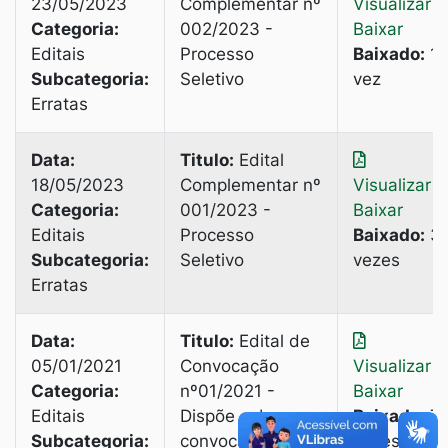
23/05/2023
Complementar nº
Visualizar
|
Categoria:
002/2023 -
Baixar
Editais
Processo
Baixado:
1
Subcategoria:
Seletivo
vez
Erratas
Data:
Titulo:
Edital
18/05/2023
Complementar nº
Visualizar
|
Categoria:
001/2023 -
Baixar
Editais
Processo
Baixado:
3
Subcategoria:
Seletivo
vezes
Erratas
Data:
Titulo:
Edital de
05/01/2021
Convocação
Visualizar
|
Categoria:
nº01/2021 -
Baixar
Editais
Dispõe sobre a
Baixado:
7
Subcategoria:
convocação de
vezes