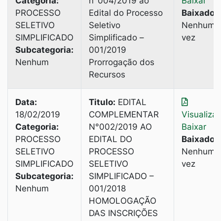
Categoria:
n°004/2019 ao
Baixar
PROCESSO
Edital do Processo
Baixado:
SELETIVO
Seletivo
Nenhuma
SIMPLIFICADO
Simplificado –
vez
Subcategoria:
001/2019
Nenhum
Prorrogação dos
Recursos
Data:
Titulo:
EDITAL
18/02/2019
COMPLEMENTAR
Visualiza
Categoria:
N°002/2019 AO
Baixar
PROCESSO
EDITAL DO
Baixado:
SELETIVO
PROCESSO
Nenhuma
SIMPLIFICADO
SELETIVO
vez
Subcategoria:
SIMPLIFICADO –
Nenhum
001/2018
HOMOLOGAÇÃO
DAS INSCRIÇÕES