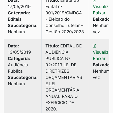
Data:
Titulo:
Errata do
17/05/2019
Edital nº
Visualiza
Categoria:
001/2019/CMDCA
Baixar
Editais
- Eleição do
Baixado:
Subcategoria:
Conselho Tutelar –
Nenhuma
Nenhum
Gestão 2020/2023
vez
Data:
Titulo:
EDITAL DE
13/05/2019
AUDIÊNCIA
Visualiza
Categoria:
PÚBLICA Nº
Baixar
Audiência
02/2019 LEI DE
Baixado:
Pública
DIRETRIZES
Nenhuma
Subcategoria:
ORÇAMENTÁRIAS
vez
Nenhum
E LEI
ORÇAMENTÁRIA
ANUAL PARA O
EXERCICIO DE
2020.