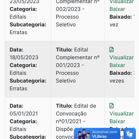
23/05/2023
Complementar nº
Visualizar
|
Categoria:
002/2023 -
Baixar
Editais
Processo
Baixado:
1
Subcategoria:
Seletivo
vez
Erratas
Data:
Titulo:
Edital
18/05/2023
Complementar nº
Visualizar
|
Categoria:
001/2023 -
Baixar
Editais
Processo
Baixado:
3
Subcategoria:
Seletivo
vezes
Erratas
Data:
Titulo:
Edital de
05/01/2021
Convocação
Visualizar
|
Categoria:
nº01/2021 -
Baixar
Editais
Dispõe sobre a
Baixado:
7
Subcategoria:
convocação de
vezes