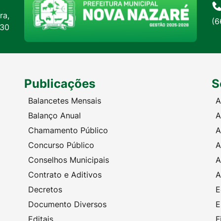
ra,
(6
:30
Publicações
S
Balancetes Mensais
A
Balanço Anual
A
Chamamento Público
A
Concurso Público
A
Conselhos Municipais
A
Contrato e Aditivos
A
Decretos
E
Documento Diversos
E
Editais
F