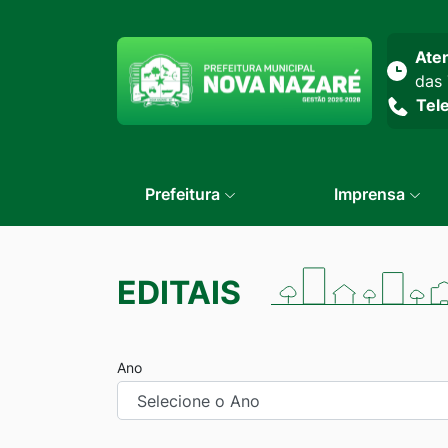
Seção do menu prin
Ate
das 
Tel
Prefeitura
Imprensa
EDITAIS
Ano