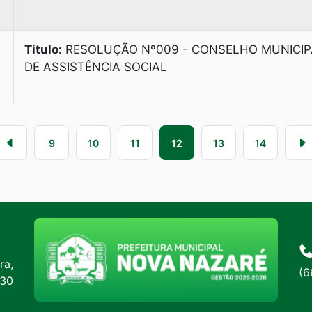
Titulo:
RESOLUÇÃO Nº009 - CONSELHO MUNICIP
DE ASSISTÊNCIA SOCIAL
9
10
11
12
13
14
ra,
(6
:30