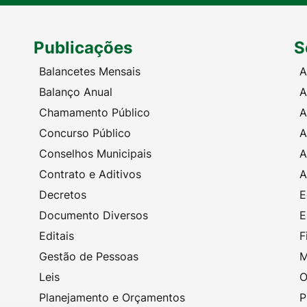
Publicações
S
Balancetes Mensais
A
Balanço Anual
A
Chamamento Público
A
Concurso Público
A
Conselhos Municipais
A
Contrato e Aditivos
A
Decretos
E
Documento Diversos
E
Editais
F
Gestão de Pessoas
M
Leis
O
Planejamento e Orçamentos
P