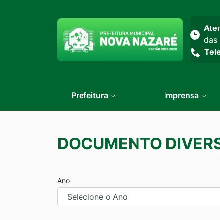
Seção do menu prin
Ate
das 
Tel
Prefeitura
Imprensa
DOCUMENTO DIVER
Ano