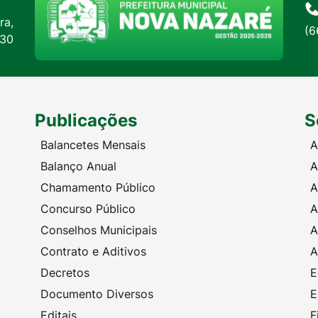
ra,
(6
:30
Publicações
S
Balancetes Mensais
A
Balanço Anual
A
Chamamento Público
A
Concurso Público
A
Conselhos Municipais
A
Contrato e Aditivos
A
Decretos
E
Documento Diversos
E
Editais
F