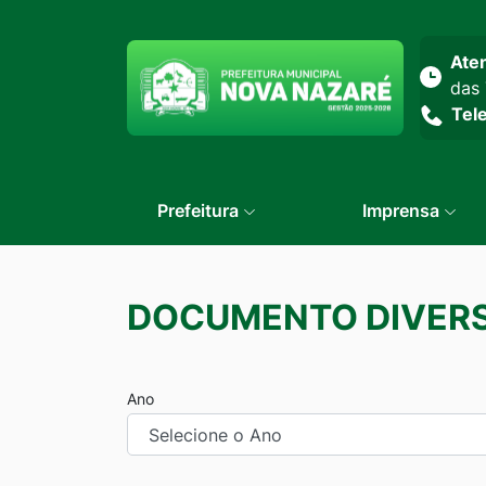
Seção do menu prin
Ate
das 
Tel
Prefeitura
Imprensa
DOCUMENTO DIVER
Ano