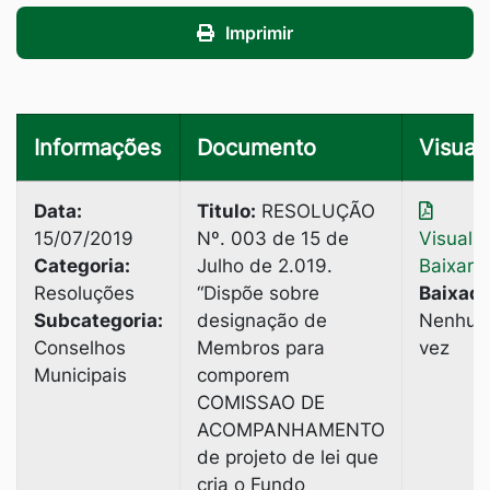
Imprimir
Informações
Documento
Visuali
Data:
Titulo:
RESOLUÇÃO
15/07/2019
Nº. 003 de 15 de
Visuali
Categoria:
Julho de 2.019.
Baixar
Resoluções
“Dispõe sobre
Baixado
Subcategoria:
designação de
Nenhu
Conselhos
Membros para
vez
Municipais
comporem
COMISSAO DE
ACOMPANHAMENTO
de projeto de lei que
cria o Fundo