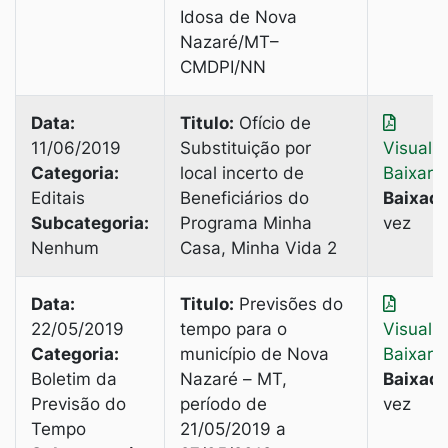
Idosa de Nova
Nazaré/MT–
CMDPI/NN
Data:
Titulo:
Ofício de
11/06/2019
Substituição por
Visuali
Categoria:
local incerto de
Baixar
Editais
Beneficiários do
Baixado
Subcategoria:
Programa Minha
vez
Nenhum
Casa, Minha Vida 2
Data:
Titulo:
Previsões do
22/05/2019
tempo para o
Visuali
Categoria:
município de Nova
Baixar
Boletim da
Nazaré – MT,
Baixado
Previsão do
período de
vez
Tempo
21/05/2019 a