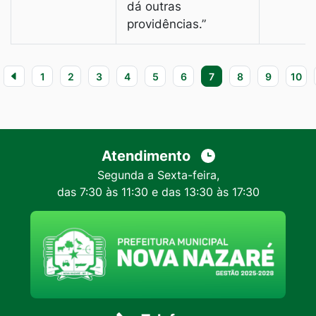
dá outras
providências.”
1
2
3
4
5
6
7
8
9
10
Atendimento
Segunda a Sexta-feira,
das 7:30 às 11:30 e das 13:30 às 17:30