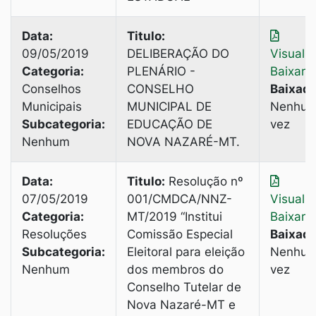
Data:
Titulo:
09/05/2019
DELIBERAÇÃO DO
Visuali
Categoria:
PLENÁRIO -
Baixar
Conselhos
CONSELHO
Baixado
Municipais
MUNICIPAL DE
Nenhu
Subcategoria:
EDUCAÇÃO DE
vez
Nenhum
NOVA NAZARÉ-MT.
Data:
Titulo:
Resolução nº
07/05/2019
001/CMDCA/NNZ-
Visuali
Categoria:
MT/2019 “Institui
Baixar
Resoluções
Comissão Especial
Baixado
Subcategoria:
Eleitoral para eleição
Nenhu
Nenhum
dos membros do
vez
Conselho Tutelar de
Nova Nazaré-MT e