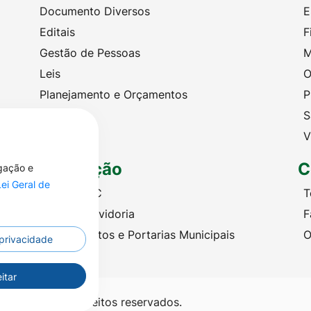
Documento Diversos
E
Editais
F
Gestão de Pessoas
M
Leis
O
Planejamento e Orçamentos
P
Portarias
S
Licitações
V
Legislação
C
egação e
Lei Geral de
Criação SIC
T
Criação Ouvidoria
F
Leis, Decretos e Portarias Municipais
O
 privacidade
itar
ré - Todos os direitos reservados.