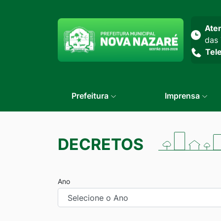
Seção do menu prin
Ate
das 
Tel
Prefeitura
Imprensa
DECRETOS
Ano