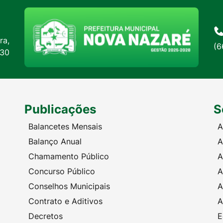
ra,
(6
:30
Publicações
S
Balancetes Mensais
A
Balanço Anual
A
Chamamento Público
A
Concurso Público
A
Conselhos Municipais
A
Contrato e Aditivos
A
Decretos
E