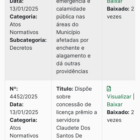
Data:
emergência e
Baixar
13/01/2025
calamidade
Baixado:
2
Categoria:
pública nas
vezes
Atos
áreas do
Normativos
Município
Subcategoria:
afetadas por
Decretos
enchente e
alagamento e
dá outras
providências
Nº:
Titulo:
Dispõe
4452/2025
sobre
Visualizar
|
Data:
concessão de
Baixar
13/01/2025
licença prêmio a
Baixado:
2
Categoria:
servidora
vezes
Atos
Claudete Dos
Normativos
Santos De