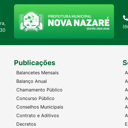
ra,
(6
:30
Publicações
S
Balancetes Mensais
A
Balanço Anual
A
Chamamento Público
A
Concurso Público
A
Conselhos Municipais
A
Contrato e Aditivos
A
Decretos
E