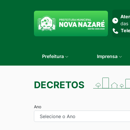
Seção do menu prin
Ate
das 
Tel
Prefeitura
Imprensa
DECRETOS
Ano