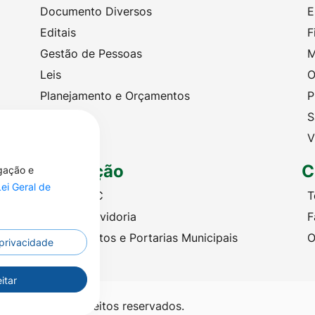
Documento Diversos
E
Editais
F
Gestão de Pessoas
M
Leis
O
Planejamento e Orçamentos
P
Portarias
S
Licitações
V
Legislação
C
egação e
Lei Geral de
Criação SIC
T
Criação Ouvidoria
F
Leis, Decretos e Portarias Municipais
O
 privacidade
itar
ré - Todos os direitos reservados.