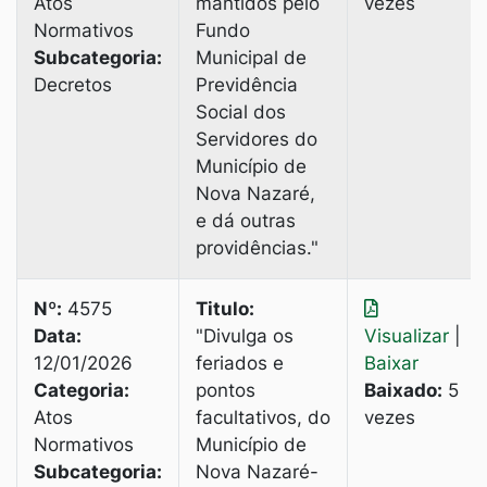
Atos
mantidos pelo
vezes
Normativos
Fundo
Subcategoria:
Municipal de
Decretos
Previdência
Social dos
Servidores do
Município de
Nova Nazaré,
e dá outras
providências."
Nº:
4575
Titulo:
Data:
"Divulga os
Visualizar
|
12/01/2026
feriados e
Baixar
Categoria:
pontos
Baixado:
5
Atos
facultativos, do
vezes
Normativos
Município de
Subcategoria:
Nova Nazaré-