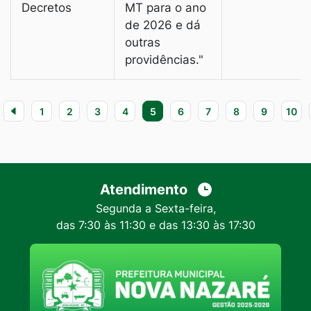
Decretos
MT para o ano
de 2026 е dá
outras
providências."
1
2
3
4
5
6
7
8
9
10
Atendimento
Segunda a Sexta-feira,
das 7:30 às 11:30 e das 13:30 às 17:30