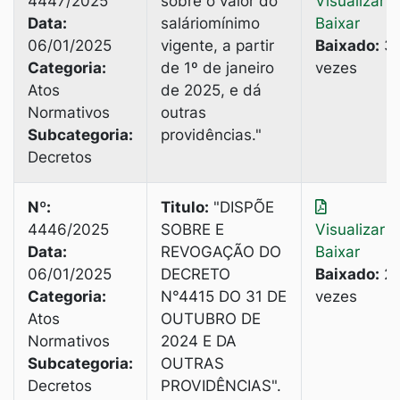
4447/2025
sobre o valor do
Visualizar
|
Data:
saláriomínimo
Baixar
06/01/2025
vigente, a partir
Baixado:
3
Categoria:
de 1º de janeiro
vezes
Atos
de 2025, e dá
Normativos
outras
Subcategoria:
providências."
Decretos
Nº:
Titulo:
"DISPÕE
4446/2025
SOBRE E
Visualizar
|
Data:
REVOGAÇÃO DO
Baixar
06/01/2025
DECRETO
Baixado:
2
Categoria:
N°4415 DO 31 DE
vezes
Atos
OUTUBRO DE
Normativos
2024 E DA
Subcategoria:
OUTRAS
Decretos
PROVIDÊNCIAS".