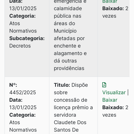
Data:
emergência e
Baixar
13/01/2025
calamidade
Baixado:
2
Categoria:
pública nas
vezes
Atos
áreas do
Normativos
Município
Subcategoria:
afetadas por
Decretos
enchente e
alagamento e
dá outras
providências
Nº:
Titulo:
Dispõe
4452/2025
sobre
Visualizar
|
Data:
concessão de
Baixar
13/01/2025
licença prêmio a
Baixado:
2
Categoria:
servidora
vezes
Atos
Claudete Dos
Normativos
Santos De