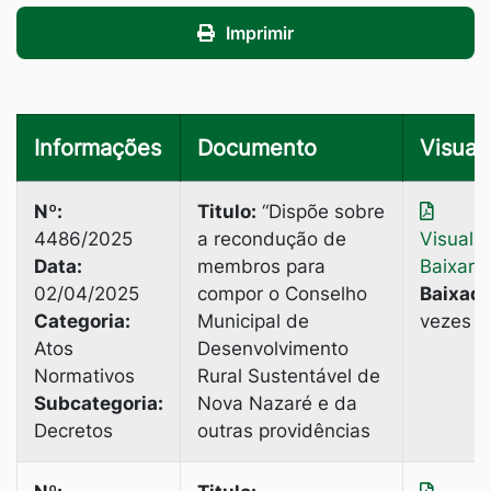
Imprimir
Informações
Documento
Visuali
Nº:
Titulo:
“Dispõe sobre
4486/2025
a recondução de
Visuali
Data:
membros para
Baixar
02/04/2025
compor o Conselho
Baixado
Categoria:
Municipal de
vezes
Atos
Desenvolvimento
Normativos
Rural Sustentável de
Subcategoria:
Nova Nazaré e da
Decretos
outras providências