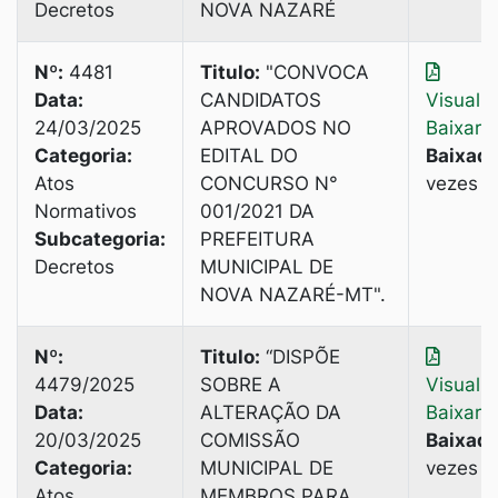
Decretos
NOVA NAZARÉ
Nº:
4481
Titulo:
"CONVOCA
Data:
CANDIDATOS
Visuali
24/03/2025
APROVADOS NO
Baixar
Categoria:
EDITAL DO
Baixado
Atos
CONCURSO N°
vezes
Normativos
001/2021 DA
Subcategoria:
PREFEITURA
Decretos
MUNICIPAL DE
NOVA NAZARÉ-MТ".
Nº:
Titulo:
“DISPÕE
4479/2025
SOBRE A
Visuali
Data:
ALTERAÇÃO DA
Baixar
20/03/2025
COMISSÃO
Baixado
Categoria:
MUNICIPAL DE
vezes
Atos
MEMBROS PARA