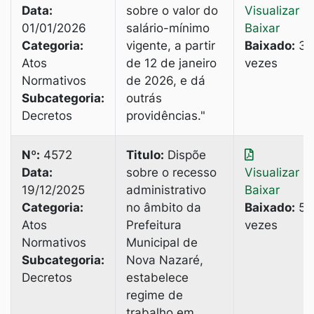
Data:
sobre o valor do
Visualizar
|
01/01/2026
salário-mínimo
Baixar
Categoria:
vigente, a partir
Baixado:
3
Atos
de 12 de janeiro
vezes
Normativos
de 2026, e dá
Subcategoria:
outrás
Decretos
providências."
Nº:
4572
Titulo:
Dispõe
Data:
sobre o recesso
Visualizar
|
19/12/2025
administrativo
Baixar
Categoria:
no âmbito da
Baixado:
5
Atos
Prefeitura
vezes
Normativos
Municipal de
Subcategoria:
Nova Nazaré,
Decretos
estabelece
regime de
trabalho em