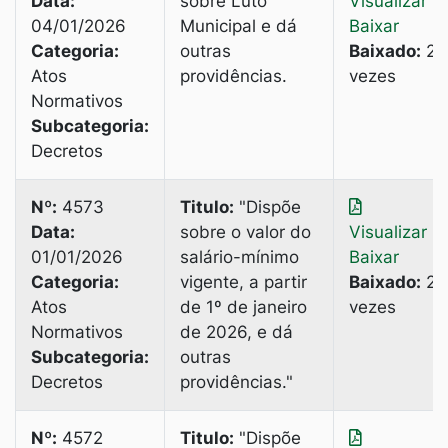
Data:
sobre Luto
Visualizar
|
04/01/2026
Municipal e dá
Baixar
Categoria:
outras
Baixado:
2
Atos
providências.
vezes
Normativos
Subcategoria:
Decretos
Nº:
4573
Titulo:
"Dispõe
Data:
sobre o valor do
Visualizar
|
01/01/2026
salário-mínimo
Baixar
Categoria:
vigente, a partir
Baixado:
2
Atos
de 1º de janeiro
vezes
Normativos
de 2026, e dá
Subcategoria:
outras
Decretos
providências."
Nº:
4572
Titulo:
"Dispõe