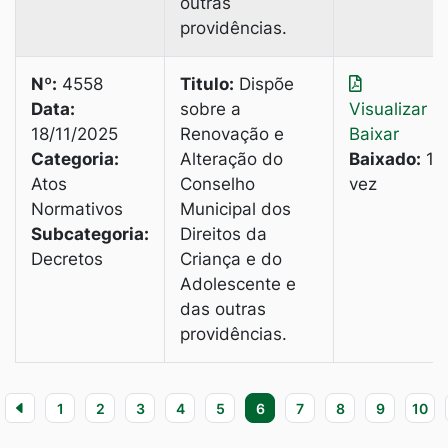
outras
providências.
Nº:
4558
Titulo:
Dispõe
Data:
sobre a
Visualizar
|
18/11/2025
Renovação e
Baixar
Categoria:
Alteração do
Baixado:
1
Atos
Conselho
vez
Normativos
Municipal dos
Subcategoria:
Direitos da
Decretos
Criança e do
Adolescente e
das outras
providências.
1
2
3
4
5
6
7
8
9
10