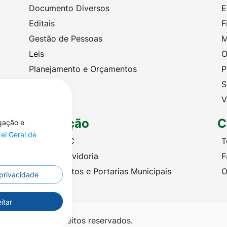
Documento Diversos
E
Editais
F
Gestão de Pessoas
M
Leis
O
Planejamento e Orçamentos
P
Portarias
S
Licitações
V
Legislação
C
egação e
Lei Geral de
Criação SIC
T
Criação Ouvidoria
F
Leis, Decretos e Portarias Municipais
O
 privacidade
itar
ré - Todos os direitos reservados.