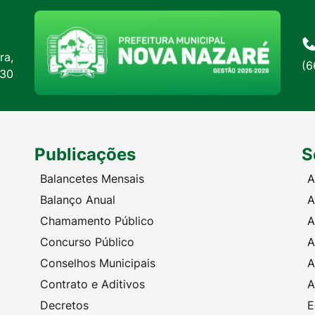
ra,
(6
:30
Publicações
S
Balancetes Mensais
A
Balanço Anual
A
Chamamento Público
A
Concurso Público
A
Conselhos Municipais
A
Contrato e Aditivos
A
Decretos
E