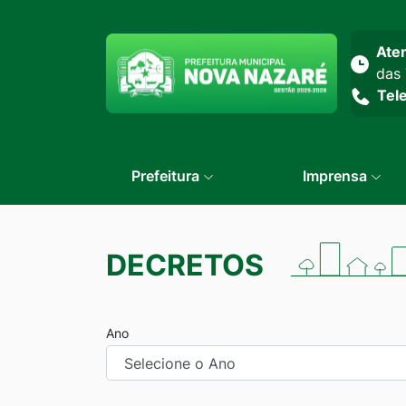
Seção do menu prin
Ate
das 
Tel
Prefeitura
Imprensa
DECRETOS
Ano