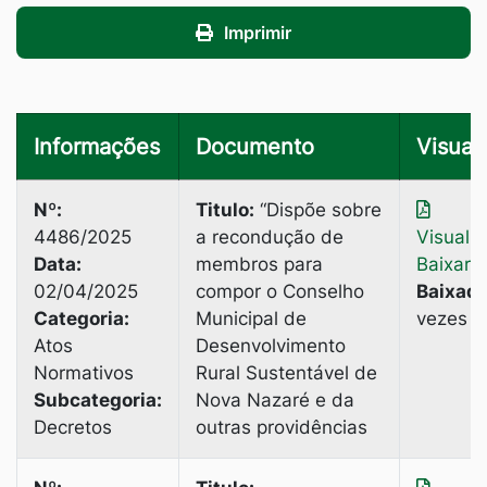
Imprimir
Informações
Documento
Visuali
Nº:
Titulo:
“Dispõe sobre
4486/2025
a recondução de
Visuali
Data:
membros para
Baixar
02/04/2025
compor o Conselho
Baixado
Categoria:
Municipal de
vezes
Atos
Desenvolvimento
Normativos
Rural Sustentável de
Subcategoria:
Nova Nazaré e da
Decretos
outras providências