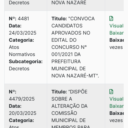
Decretos
NOVA NAZARÉ
Nº:
4481
Titulo:
"CONVOCA
Data:
CANDIDATOS
Visuali
24/03/2025
APROVADOS NO
Baixar
Categoria:
EDITAL DO
Baixado
Atos
CONCURSO N°
vezes
Normativos
001/2021 DA
Subcategoria:
PREFEITURA
Decretos
MUNICIPAL DE
NOVA NAZARÉ-MТ".
Nº:
Titulo:
“DISPÕE
4479/2025
SOBRE A
Visuali
Data:
ALTERAÇÃO DA
Baixar
20/03/2025
COMISSÃO
Baixado
Categoria:
MUNICIPAL DE
vezes
Atos
MEMBROS PARA