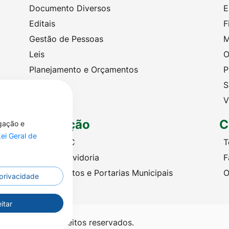
Documento Diversos
E
Editais
F
Gestão de Pessoas
M
Leis
O
Planejamento e Orçamentos
P
Portarias
S
Licitações
V
Legislação
C
egação e
Lei Geral de
Criação SIC
T
Criação Ouvidoria
F
Leis, Decretos e Portarias Municipais
O
 privacidade
itar
ré - Todos os direitos reservados.