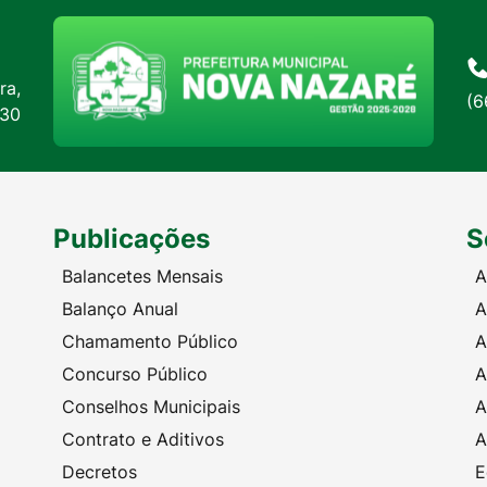
ra,
(6
:30
Publicações
S
Balancetes Mensais
A
Balanço Anual
A
Chamamento Público
A
Concurso Público
A
Conselhos Municipais
A
Contrato e Aditivos
A
Decretos
E