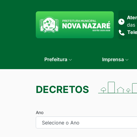
Seção do menu prin
Ate
das 
Tel
Prefeitura
Imprensa
DECRETOS
Ano