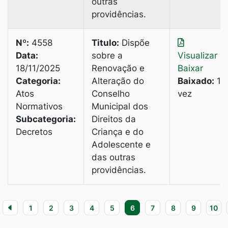
outras
providências.
Nº:
4558
Titulo:
Dispõe
Data:
sobre a
Visualizar
|
18/11/2025
Renovação e
Baixar
Categoria:
Alteração do
Baixado:
1
Atos
Conselho
vez
Normativos
Municipal dos
Subcategoria:
Direitos da
Decretos
Criança e do
Adolescente e
das outras
providências.
1
2
3
4
5
6
7
8
9
10