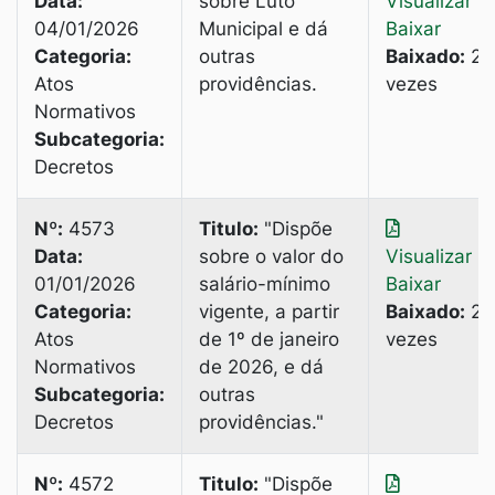
Data:
sobre Luto
Visualizar
|
04/01/2026
Municipal e dá
Baixar
Categoria:
outras
Baixado:
2
Atos
providências.
vezes
Normativos
Subcategoria:
Decretos
Nº:
4573
Titulo:
"Dispõe
Data:
sobre o valor do
Visualizar
|
01/01/2026
salário-mínimo
Baixar
Categoria:
vigente, a partir
Baixado:
2
Atos
de 1º de janeiro
vezes
Normativos
de 2026, e dá
Subcategoria:
outras
Decretos
providências."
Nº:
4572
Titulo:
"Dispõe