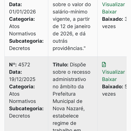
Data:
sobre o valor do
Visualizar
|
01/01/2026
salário-mínimo
Baixar
Categoria:
vigente, a partir
Baixado:
3
Atos
de 12 de janeiro
vezes
Normativos
de 2026, e dá
Subcategoria:
outrás
Decretos
providências."
Nº:
4572
Titulo:
Dispõe
Data:
sobre o recesso
Visualizar
|
19/12/2025
administrativo
Baixar
Categoria:
no âmbito da
Baixado:
5
Atos
Prefeitura
vezes
Normativos
Municipal de
Subcategoria:
Nova Nazaré,
Decretos
estabelece
regime de
trabalho em