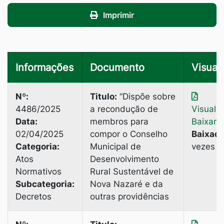
Imprimir
Informações
Documento
Visuali
Nº:
Titulo:
“Dispõe sobre
4486/2025
a recondução de
Visuali
Data:
membros para
Baixar
02/04/2025
compor o Conselho
Baixado
Categoria:
Municipal de
vezes
Atos
Desenvolvimento
Normativos
Rural Sustentável de
Subcategoria:
Nova Nazaré e da
Decretos
outras providências