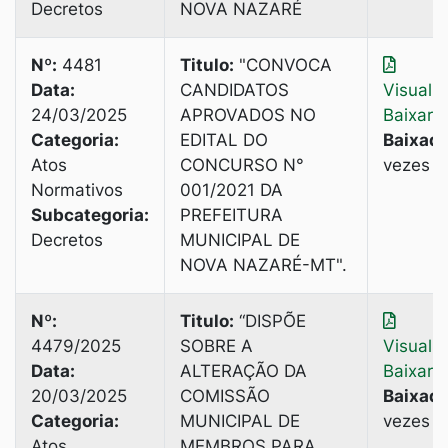
Decretos
NOVA NAZARÉ
Nº:
4481
Titulo:
"CONVOCA
Data:
CANDIDATOS
Visuali
24/03/2025
APROVADOS NO
Baixar
Categoria:
EDITAL DO
Baixado
Atos
CONCURSO N°
vezes
Normativos
001/2021 DA
Subcategoria:
PREFEITURA
Decretos
MUNICIPAL DE
NOVA NAZARÉ-MТ".
Nº:
Titulo:
“DISPÕE
4479/2025
SOBRE A
Visuali
Data:
ALTERAÇÃO DA
Baixar
20/03/2025
COMISSÃO
Baixado
Categoria:
MUNICIPAL DE
vezes
Atos
MEMBROS PARA