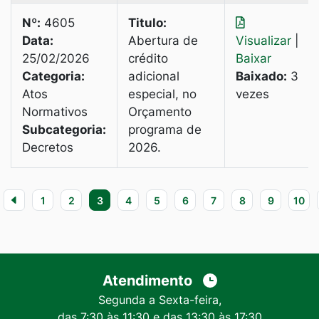
Nº:
4605
Titulo:
Data:
Abertura de
Visualizar
|
25/02/2026
crédito
Baixar
Categoria:
adicional
Baixado:
3
Atos
especial, no
vezes
Normativos
Orçamento
Subcategoria:
programa de
Decretos
2026.
1
2
3
4
5
6
7
8
9
10
Atendimento
Segunda a Sexta-feira,
das 7:30 às 11:30 e das 13:30 às 17:30