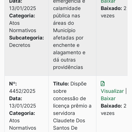
Data:
emergência e
Baixar
13/01/2025
calamidade
Baixado:
2
Categoria:
pública nas
vezes
Atos
áreas do
Normativos
Município
Subcategoria:
afetadas por
Decretos
enchente e
alagamento e
dá outras
providências
Nº:
Titulo:
Dispõe
4452/2025
sobre
Visualizar
|
Data:
concessão de
Baixar
13/01/2025
licença prêmio a
Baixado:
2
Categoria:
servidora
vezes
Atos
Claudete Dos
Normativos
Santos De