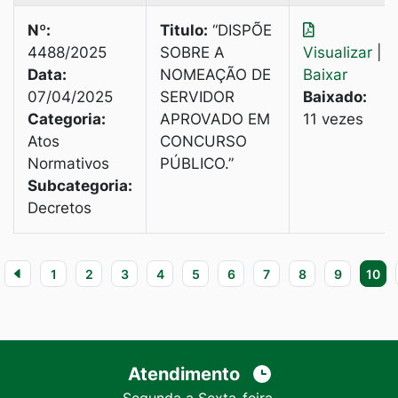
Nº:
Titulo:
“DISPÕE
4488/2025
SOBRE A
Visualizar
|
Data:
NOMEAÇÃO DE
Baixar
07/04/2025
SERVIDOR
Baixado:
Categoria:
APROVADO EM
11 vezes
Atos
CONCURSO
Normativos
PÚBLICO.”
Subcategoria:
Decretos
1
2
3
4
5
6
7
8
9
10
Atendimento