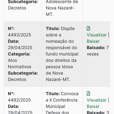
Subcategoria:
Adolescente de
Decretos
Nova Nazaré-
МТ.
Nº:
Titulo:
Dispõe
4493/2025
sobre a
Visualizar
|
Data:
nomeação do
Baixar
29/04/2025
responsável do
Baixado:
7
Categoria:
fundo municipal
vezes
Atos
dos direitos da
Normativos
pessoa Idosa
Subcategoria:
de Nova
Decretos
Nazaré-МТ.
Nº:
Titulo:
Convoca
4492/2025
a Il Conferência
Visualizar
|
Data:
Municipal
Baixar
29/04/2025
Defesa dos
Baixado:
3