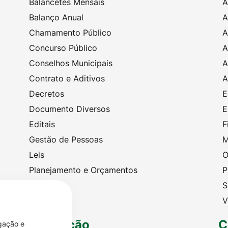
Balancetes Mensais
A
Balanço Anual
A
Chamamento Público
A
Concurso Público
A
Conselhos Municipais
A
Contrato e Aditivos
A
Decretos
E
Documento Diversos
E
Editais
F
Gestão de Pessoas
M
Leis
O
Planejamento e Orçamentos
P
Portarias
S
Licitações
V
Legislação
C
egação e