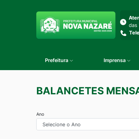
Seção do menu prin
Ate
das 
Tel
Prefeitura
Imprensa
BALANCETES MENSA
Ano