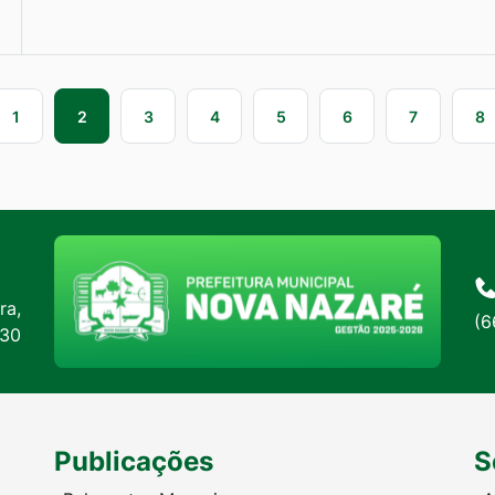
1
2
3
4
5
6
7
8
ra,
(6
:30
Publicações
S