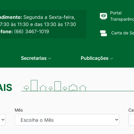
cipal
Portal
ndimento:
Segunda a Sexta-feira,
Transparênc
7:30 às 11:30 e das 13:30 às 17:30
efone:
(66) 3467-1019
Carta de Se
Secretarias
Publicações
IS
Mês
Ca