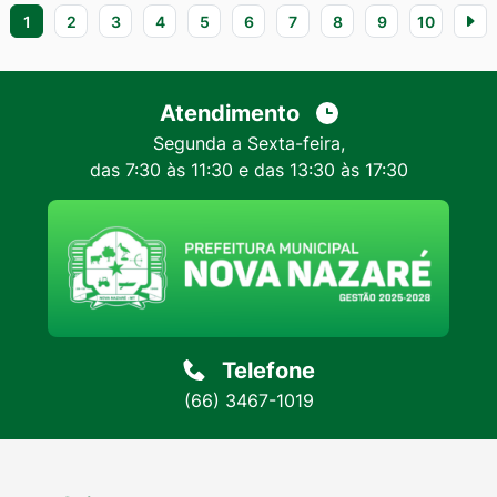
1
2
3
4
5
6
7
8
9
10
Atendimento
Segunda a Sexta-feira,
das 7:30 às 11:30 e das 13:30 às 17:30
Telefone
(66) 3467-1019