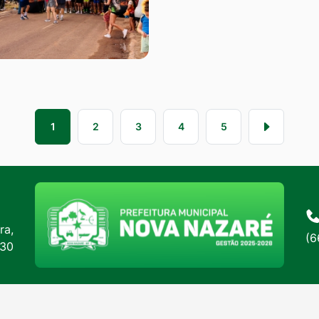
1
2
3
4
5
ra,
(6
:30