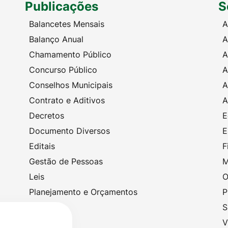
Publicações
S
Balancetes Mensais
A
Balanço Anual
A
Chamamento Público
A
Concurso Público
A
Conselhos Municipais
A
Contrato e Aditivos
A
Decretos
E
Documento Diversos
E
Editais
F
Gestão de Pessoas
M
Leis
O
Planejamento e Orçamentos
P
Portarias
S
Licitações
V