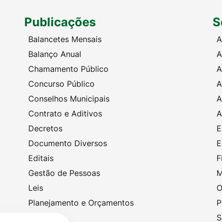
Publicações
S
Balancetes Mensais
A
Balanço Anual
A
Chamamento Público
A
Concurso Público
A
Conselhos Municipais
A
Contrato e Aditivos
A
Decretos
E
Documento Diversos
E
Editais
F
Gestão de Pessoas
M
Leis
O
Planejamento e Orçamentos
P
Portarias
S